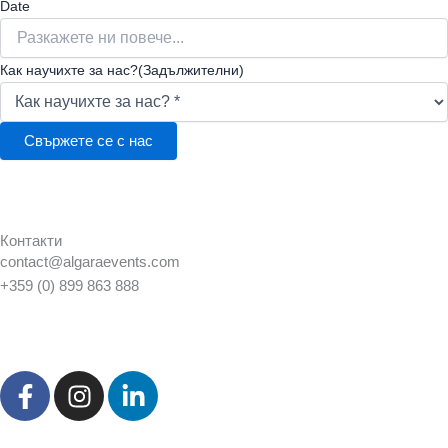
Date
Как научихте за нас?
(Задължителни)
Контакти
contact@algaraevents.com
+359 (0) 899 863 888
F
I
L
a
n
i
c
s
n