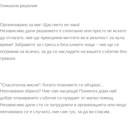
Уникални решения
Организирано за миг: Щастието не чака!
Независимо дали решението е спонтанно или просто не искате
да отлагате, ние ще превърнем мечтите ви в реалност за нула
време! Забравете за стреса и безсънните нощи – ние ще се
погрижим за всичко, за да се насладите на вашето събитие без
тревоги.
'’Спасителна мисия”: Когато плановете се объркат...
Неочаквани обрати? Ние сме насреща! Понякога дори най-
добре планираните събития се нуждаят от малко помощ.
Независимо дали сте се затруднили в организацията или нещо
неочаквано се е случило, ние сме тук, за да ви спасим.