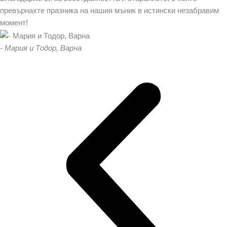
превърнахте празника на нашия мъник в истински незабравим
момент!
- Мария и Тодор, Варна