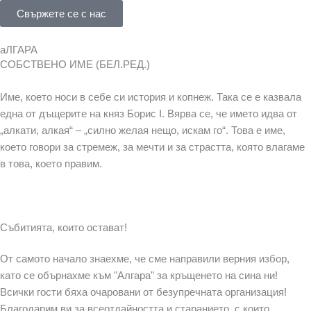
Свържете се с нас
аЛГАРА
СОБСТВЕНО ИМЕ (БЕЛ.РЕД.)
Име, което носи в себе си история и копнеж. Така се е казвала
една от дъщерите на княз Борис I. Вярва се, че името идва от
„алкати, алкая“ – „силно желая нещо, искам го“. Това е име,
което говори за стремеж, за мечти и за страстта, която влагаме
в това, което правим.
Събитията, които остават!
От самото начало знаехме, че сме направили верния избор,
като се обърнахме към "Алгара" за кръщенето на сина ни!
Всички гости бяха очаровани от безупречната организация!
Благодарим ви за всеотдайността и старанието, с които