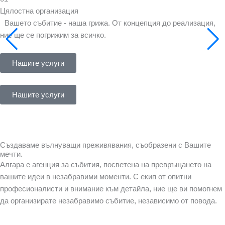
Цялостна организация
Вашето събитие - наша грижа. От концепция до реализация,
ние ще се погрижим за всичко.
Нашите услуги
Нашите услуги
Създаваме вълнуващи преживявания, съобразени с Вашите
мечти.
Алгара е агенция за събития, посветена на превръщането на
вашите идеи в незабравими моменти. С екип от опитни
професионалисти и внимание към детайла, ние ще ви помогнем
да организирате незабравимо събитие, независимо от повода.